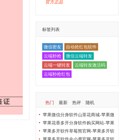
官方正品
标签列表
微信密友
自动抢红包软件
云端秒抢
微信云端转发
云端一键转发
云端转发激活码
云端秒抢红包
热门
最新
热评
随机
苹果微信分身软件山茶花商城-苹果微
信分身软件山茶花激活码货源代理
苹果花香多开分身软件购买网站-苹果
花香多开分身软件兑换码卡密
苹果多开软件草莓熊官网-苹果多开软
件草莓熊激活码
苹果多开软件金小鹿官网-苹果多开软