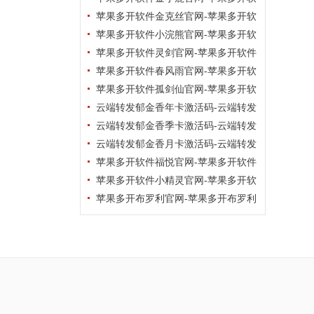
件金小鹿激活码
苹果多开软件金克丝官网-苹果多开软
件金克丝激活码
苹果多开软件小浣熊官网-苹果多开软
件小浣熊激活码
苹果多开软件灵剑官网-苹果多开软件
灵剑激活码商城
苹果多开软件春风雨官网-苹果多开软
件春风雨激活码购买商城
苹果多开软件孤剑仙官网-苹果多开软
件孤剑仙激活码
云端转发郁金香年卡激活码-云端转发
软件激活码自助发卡商城
云端转发郁金香季卡激活码-云端转发
软件激活码自助发卡商城
云端转发郁金香月卡激活码-云端转发
软件激活码自助发卡商城
苹果多开软件福悦官网-苹果多开软件
福悦激活码
苹果多开软件小精灵官网-苹果多开软
件小精灵激活码
苹果多开布罗利官网-苹果多开布罗利
微信多开激活码