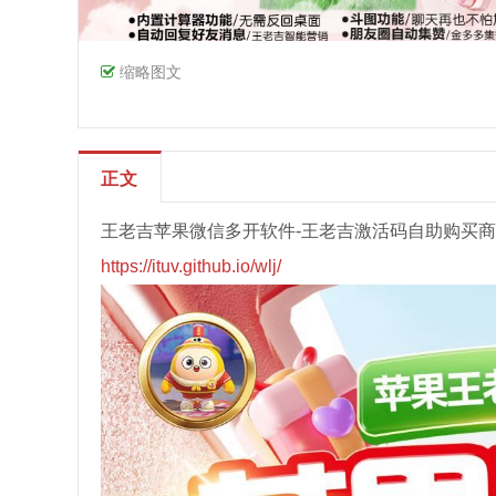
缩略图文
正文
王老吉苹果微信多开软件-王老吉激活码自助购买商
https://ituv.github.io/wlj/