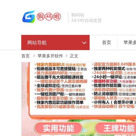
购码啦
24小时自动发货
网站导航
首页
苹果
首页
苹果多开软件
正文