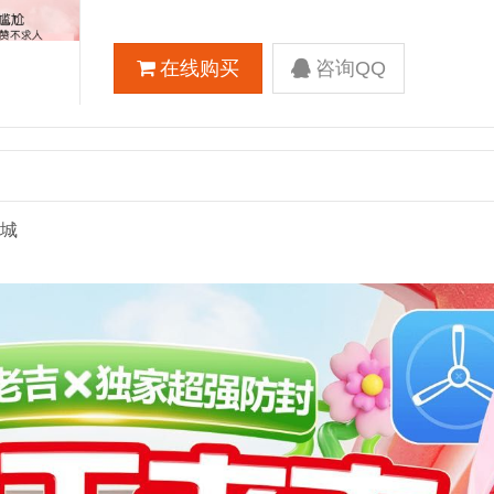
在线购买
咨询QQ
城