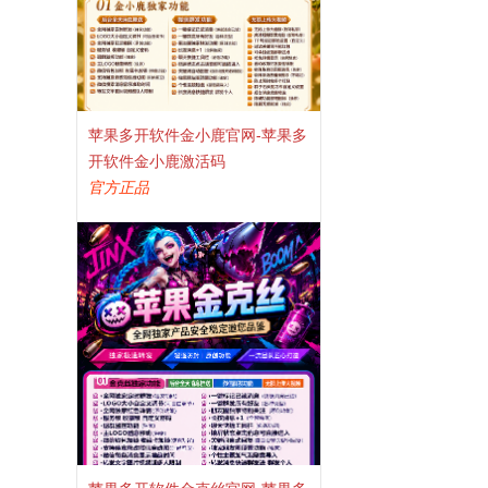
苹果多开软件金小鹿官网-苹果多
开软件金小鹿激活码
官方正品