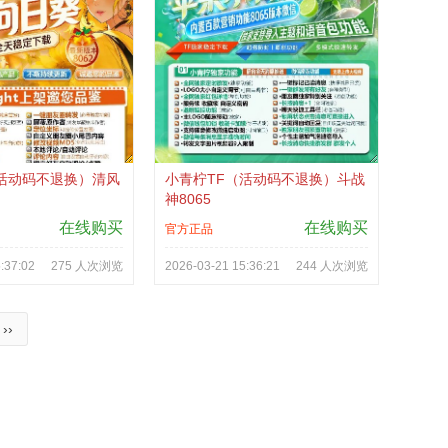
活动码不退换）清风
小青柠TF（活动码不退换）斗战
神8065
在线购买
在线购买
官方正品
:37:02
275 人次浏览
2026-03-21 15:36:21
244 人次浏览
››