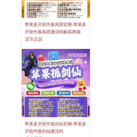
苹果多开软件春风雨官网-苹果多
开软件春风雨激活码购买商城
官方正品
苹果多开软件孤剑仙官网-苹果多
开软件孤剑仙激活码