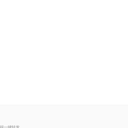
端一键转发