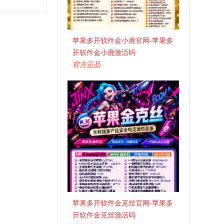
苹果多开软件金小鹿官网-苹果多
开软件金小鹿激活码
官方正品
苹果多开软件金克丝官网-苹果多
开软件金克丝激活码