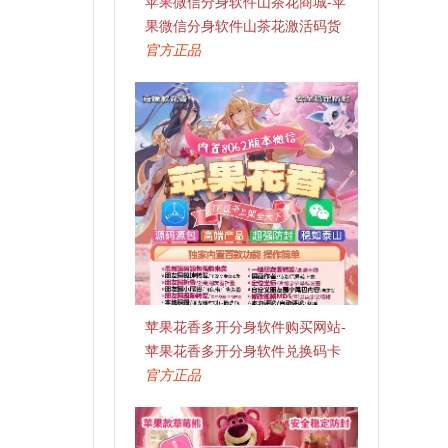
苹果微信分身软件山茶花商城-苹
果微信分身软件山茶花激活码货
源代理
官方正品
苹果花香多开分身软件购买网站-
苹果花香多开分身软件兑换码卡
密
官方正品