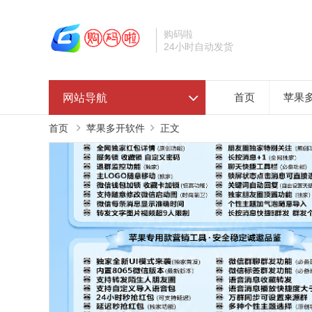
购码啦
24小时自动发货
网站导航
首页
苹果
首页
苹果多开软件
正文