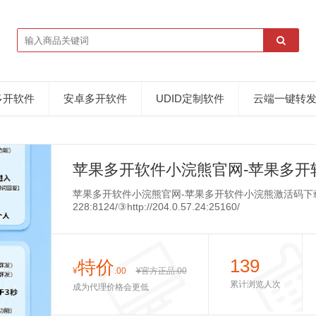
多开软件
安卓多开软件
UDID定制软件
云端一键转
苹果多开软件小浣熊官网-苹果多开
苹果多开软件小浣熊官网-苹果多开软件小浣熊激活码下载地址①http://2
228:8124/③http://204.0.57.24:25160/
139
特价
¥
.00
¥官方正品
.00
累计浏览人次
成为代理价格会更低