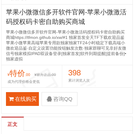
苹果小微微信多开软件官网-苹果小微激活
码授权码卡密自助购买商城
苹果小微微信多开软件官网-苹果小微激活码授权码卡密自助购买
商城https://tfmon.github.io/xw/#1 独家首发全天TF下载欢迎品鉴
苹果小微苹果高端苹果专用款独家独家TF24小时稳定下载高端小
微欢迎品鉴·自定义设置功能按钮触发次数·独家群聊可见非好友微
信号独家模拟IPAD双设备登录[独家首发]软件到期提醒[提前备份]•
独家虚拟
398
特价
¥
.00
¥官方正品
.00
累计浏览人次
成为代理价格会更低
在线购买
咨询QQ
正文