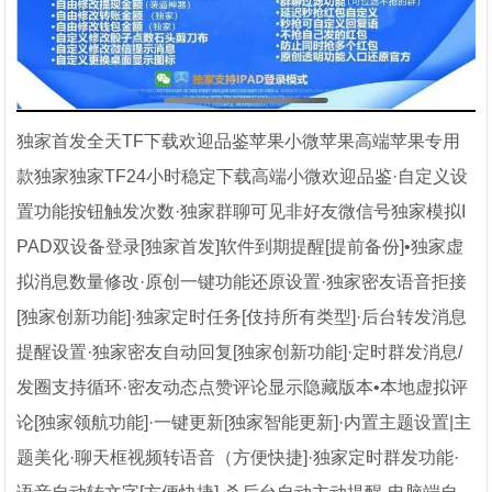
独家首发全天TF下载欢迎品鉴苹果小微苹果高端苹果专用
款独家独家TF24小时稳定下载高端小微欢迎品鉴·自定义设
置功能按钮触发次数·独家群聊可见非好友微信号独家模拟I
PAD双设备登录[独家首发]软件到期提醒[提前备份]•独家虚
拟消息数量修改·原创一键功能还原设置·独家密友语音拒接
[独家创新功能]·独家定时任务[伎持所有类型]·后台转发消息
提醒设置·独家密友自动回复[独家创新功能]·定时群发消息/
发圈支持循环·密友动态点赞评论显示隐藏版本•本地虚拟评
论[独家领航功能]·一键更新[独家智能更新]·内置主题设置|主
题美化·聊天框视频转语音（方便快捷]·独家定时群发功能·