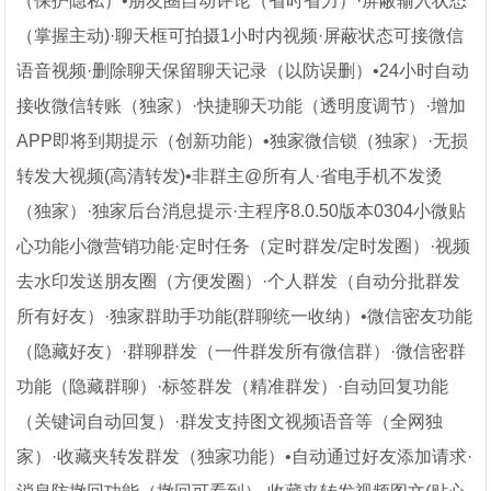
（保护隐私）•朋友圈自动评论（省时省力）·屏蔽输入状态
（掌握主动)·聊天框可拍摄1小时内视频·屏蔽状态可接微信
语音视频·删除聊天保留聊天记录（以防误删）•24小时自动
接收微信转账（独家）·快捷聊天功能（透明度调节）·增加
APP即将到期提示（创新功能）•独家微信锁（独家）·无损
转发大视频(高清转发)•非群主@所有人·省电手机不发烫
（独家）·独家后台消息提示·主程序8.0.50版本0304小微贴
心功能小微营销功能·定时任务（定时群发/定时发圈）·视频
去水印发送朋友圈（方便发圈）·个人群发（自动分批群发
所有好友）·独家群助手功能(群聊统一收纳）•微信密友功能
（隐藏好友）·群聊群发（一件群发所有微信群）·微信密群
功能（隐藏群聊）·标签群发（精准群发）·自动回复功能
（关键词自动回复）·群发支持图文视频语音等（全网独
家）·收藏夹转发群发（独家功能）•自动通过好友添加请求·