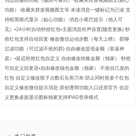
消息防撤回功能（撤回可看到）·收藏夹转发视频图文(贴心
功能）·收藏夹群发视频图文等·未读消息一键标记为已读·支
持暗黑模式显示（贴心功能）·消息小尾巴提示（他人可
见）•24小时自动秒拾红包•主题消息铃声设置(随意更换)·秒
抢红包支持自动回复·修改微信运动步数（每天上榜）·群聊
过滤功能（可过滤不抢的群)·自由修改提现金额（装逼神
器）•延迟秒抢红包自定义·自由修改转账金额（独家）·秒抢
可自定义回复语•自由修改钱包金额（独家）·不抢自己发的
红包·自定义修改骰子点数石头剪刀布·防止同时抢多个红包·
自定义修改微信提示消息·原创透明功能入口还原官方·自定
义更换桌面显示图标独家支持IPAD登录模式