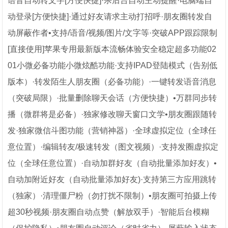
语音自动转文字[方便快捷]·杀后台自动主动提醒·电脑端自
动登录[方便快捷]·通过好友请求主动打招呼·朋友圈转发自
动屏蔽作者•支持/语音/视频/图片/文字等·突破APP跟踪限制
[直接使用]苹果专用最新版本流畅体验安全稳定超多功能02
01小微必备功能小微炫酷功能·支持IPAD登陆模式（告别低
版本）·转发陌生人朋友圈（必备功能）·一键转发语音消息
（突破局限）·批量删除聊天会话（方便快捷）•万群同步转
播（微群将是必备）·独家修改聊天窗口文学•朋友圈跟随转
发·独家微信斗图功能（营销神器）·全球虚拟定位（全球任
意位置）·编辑转友/极速转发（图文视频）·支持发圈虚拟定
位（全球任意位置）·自动加群好友（自动批量添加好友）•
自动加附近好友（自动批量添加好友)·支持第三方应用跳转
（独家）·清理僵尸粉（勿打扰不限制）•朋友圈可拍摄上传
超30秒视频·朋友圈自动点赞（解放双手）·智能后台模糊