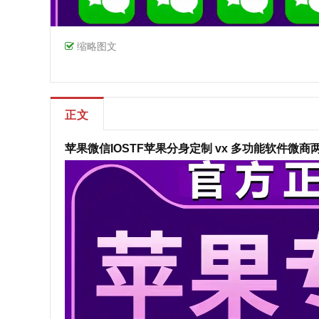
缩略图文
正文
苹果微信IOSTF苹果分身定制 vx 多功能软件微