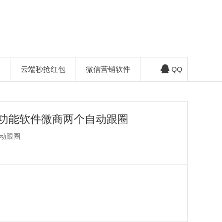
发
云端秒抢红包
微信营销软件
QQ
 多功能软件微商两个自动跟圈
自动跟圈