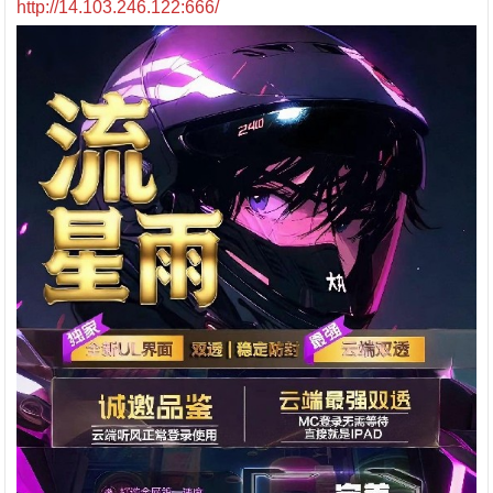
http://14.103.246.122:666/