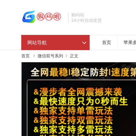
购码啦
24小时自动发货
网站导航
首页
苹果
首页
微信双号系列
正文