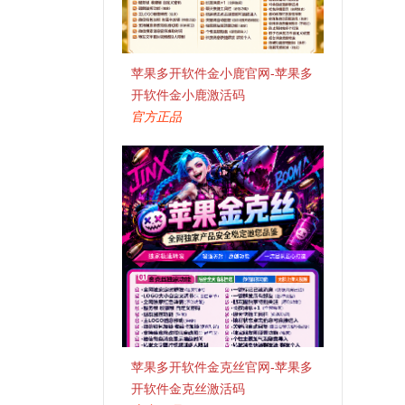
苹果多开软件金小鹿官网-苹果多
开软件金小鹿激活码
官方正品
苹果多开软件金克丝官网-苹果多
开软件金克丝激活码