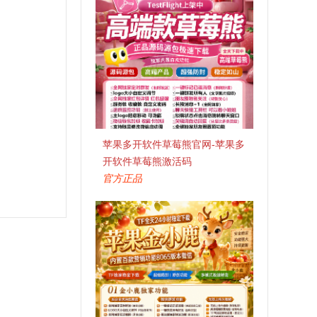
苹果多开软件草莓熊官网-苹果多
开软件草莓熊激活码
官方正品