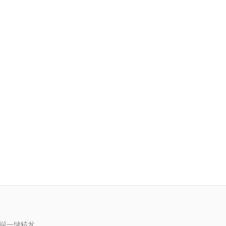
端一键转发