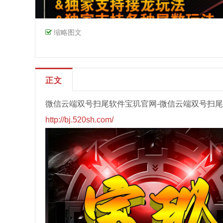
缩略图文
正文
微信云端双号扫尾软件宝玑官网-微信云端双号扫
http://bj.520sh.com/