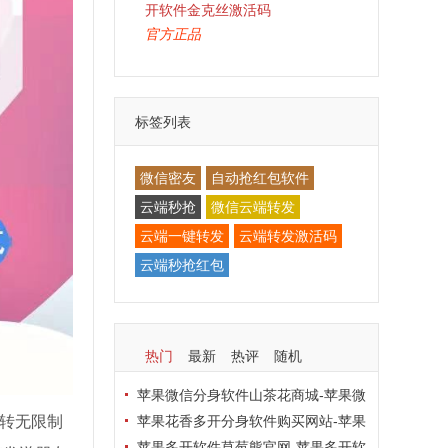
开软件金克丝激活码
官方正品
标签列表
微信密友
自动抢红包软件
云端秒抢
微信云端转发
云端一键转发
云端转发激活码
云端秒抢红包
热门
最新
热评
随机
苹果微信分身软件山茶花商城-苹果微
信分身软件山茶花激活码货源代理
苹果花香多开分身软件购买网站-苹果
秒转无限制
花香多开分身软件兑换码卡密
苹果多开软件草莓熊官网-苹果多开软