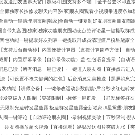
接发送朋友圈聊天窗口超级斗图[支持多个端口]全平台去水印直
金额独家长按修改聊天内容[独家]朋友圈观看小视频带进度条加
自动一键清理朋友圈[独家]全自动一键复制好友朋友圈朋友圈跟
发圈自带九宫图[独家]独家功能朋友圈动态点赞评论星一键提取群
音包功能一键提取好友列表一键提取群成员清理僵尸粉星黛露全
【支持后台自动秒】内置便捷计算器【直接计算简单方便】·自
截屏】内置屏幕录像【自带录像功能）盖·红包语音提示【自动语
消息已读【所有消息一键已读】·一键进入朋友圈【直接点击进入
过滤【可设置不抢关键词的红包】后台消息完美推送【黑屏消息
转发功能【讲师必备】·一键修改运动步数能能·后台秒收红包转
音转发突破九人限制【突破限制】·标签一键群发、【群发标签好友
无限制光速转发星黛露 极速群发星黛露全新独家UI星黛露·朋友
友圈一键评论【自动评论朋友圈】·录制视频突破十五秒限制·朋
】·朋友圈播放超长视频【直接观看】路贴发送图片突破九张【