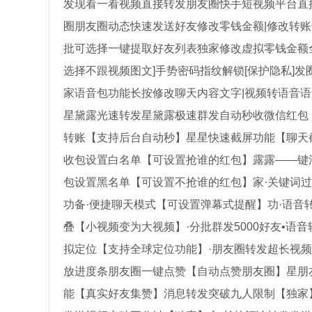
发现看一看视频直接转发朋友圈快手短视频平台直
圈朋友圈动态快速发送好友修改零钱金额|修改转账
批可选择一键提取好友列表独家修改虚拟零钱金额全
选择不跟视频图文]手势密码指纹解锁[保护隐私]
家语音包功能长按修改聊天内容文字|视频转语音语
星黛露光速转发星黛露极速群发自动秒收微信红包
转账【支持后台自动秒】星星快速截屏功能【聊天
收包设置白名单【可设置抢谁的红包】露露——键
包设置黑名单【可设置不抢谁的红包】家·关键词
功备·便捷聊天模式【可设置弹幕式提醒】功·语音
叠【小视频变为大视频】·分批群发5000好友•语
拟定位【支持全球定位功能】·朋友圈转发超长视频
放进度条朋友圈一键点赞【自动点赞朋友圈】星朋
能【真实好友集赞】消息转发突破九人限制【独家