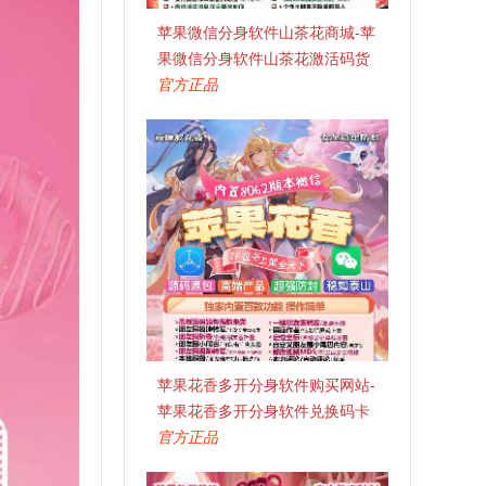
苹果微信分身软件山茶花商城-苹
果微信分身软件山茶花激活码货
源代理
官方正品
苹果花香多开分身软件购买网站-
苹果花香多开分身软件兑换码卡
密
官方正品