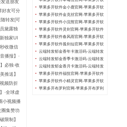
接发送朋友
件草莓熊激活码
苹果多开软件金小鹿官网-苹果多开软
群好友可分
件金小鹿激活码
苹果多开软件金克丝官网-苹果多开软
随转发[可
件金克丝激活码
苹果多开软件小浣熊官网-苹果多开软
成员黛露独
件小浣熊激活码
苹果多开软件灵剑官网-苹果多开软件
灵剑激活码商城
苹果多开软件春风雨官网-苹果多开软
新独家UI
件春风雨激活码购买商城
苹果多开软件孤剑仙官网-苹果多开软
动秒收微信
件孤剑仙激活码
云端转发郁金香年卡激活码-云端转发
音播报】·
软件激活码自助发卡商城
云端转发郁金香季卡激活码-云端转发
】必独·收
软件激活码自助发卡商城
云端转发郁金香月卡激活码-云端转发
软件激活码自助发卡商城
苹果多开软件福悦官网-苹果多开软件
完美推送】
福悦激活码
苹果多开软件小精灵官网-苹果多开软
发视频防折
件小精灵激活码
苹果多开布罗利官网-苹果多开布罗利
】·全球虚
微信多开激活码
圈小视频播
友圈集赞功
突破限制】