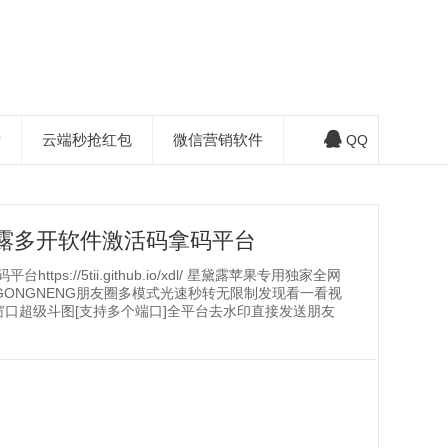
发
云端秒抢红包
微信营销软件
QQ
露多开软件激活码拿码平台
://5tii.github.io/xdl/ 星黛露苹果专用独家全网
UJIAGONGNENG朋友圈多模式光速秒转无限制发现看一看视
口超级斗图[支持多个端口]全平台去水印直接发送朋友