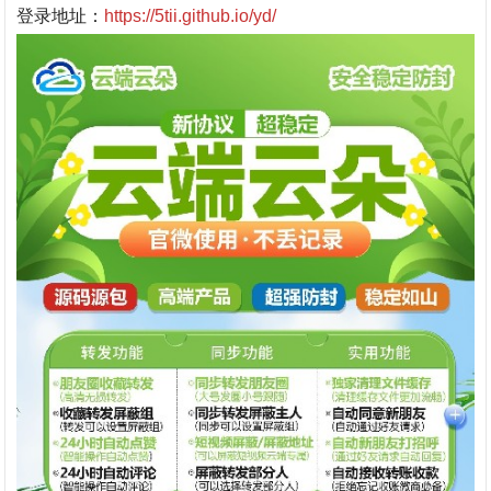
登录地址：
https://5tii.github.io/yd/