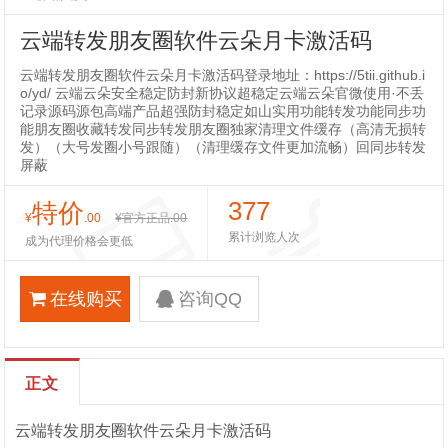
云端转发朋友圈软件云朵月卡激活码
云端转发朋友圈软件云朵月卡激活码登录地址：https://5tii.github.i
o/yd/ 云端云朵安全稳定防封新协议超稳定云端云朵官微使用·不丢
记录源码源包高端产品超强防封稳定如山实用功能转发功能同步功
能朋友圈收藏转发同步转发朋友圈独家清理文件缓存（高清无损转
发）（大号发圈小号跟随）（清理缓存文件更加流畅）回同步转发
屏蔽
377
特价
¥
.00
¥官方正品
.00
累计浏览人次
成为代理价格会更低
在线购买
咨询QQ
正文
云端转发朋友圈软件云朵月卡激活码