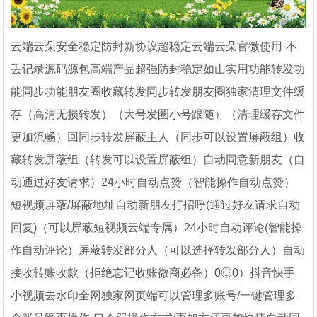
云端云朵安全稳定防封新协议超稳定云端云朵官微使用·不
丢记录源码源包高端产品超强防封稳定如山实用功能转发功
能同步功能朋友圈收藏转发同步转发朋友圈独家清理文件缓
存（高清无损转发）（大号发圈小号跟随）（清理缓存文件
更加流畅）回同步转发屏蔽主人（同步可以设置屏蔽组）收
藏转发屏蔽组（转发可以设置屏蔽组）自动同意新朋友（自
动通过好友请求）24小时自动点赞（智能操作自动点赞）
短视频屏蔽/屏蔽地址自动新朋友打招呼(通过好友请求自动
回复)（可以屏蔽短视频云端专属）24小时自动评论(智能操
作自动评论）屏蔽转发部分人（可以选择转发部分人）自动
接收转账收款（拒绝忘记收账微商必备）0◎0）抖音快手
小视频去水印全网独家网页端可以管理多账号/一键管理多