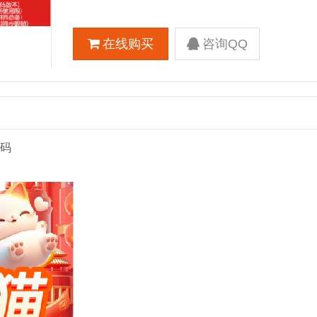
在线购买
咨询QQ
码