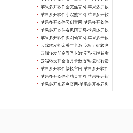
件金小鹿激活码
苹果多开软件金克丝官网-苹果多开软
件金克丝激活码
苹果多开软件小浣熊官网-苹果多开软
件小浣熊激活码
苹果多开软件灵剑官网-苹果多开软件
灵剑激活码商城
苹果多开软件春风雨官网-苹果多开软
件春风雨激活码购买商城
苹果多开软件孤剑仙官网-苹果多开软
件孤剑仙激活码
云端转发郁金香年卡激活码-云端转发
软件激活码自助发卡商城
云端转发郁金香季卡激活码-云端转发
软件激活码自助发卡商城
云端转发郁金香月卡激活码-云端转发
软件激活码自助发卡商城
苹果多开软件福悦官网-苹果多开软件
福悦激活码
苹果多开软件小精灵官网-苹果多开软
件小精灵激活码
苹果多开布罗利官网-苹果多开布罗利
微信多开激活码