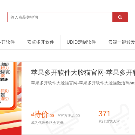
多开软件
安卓多开软件
UDID定制软件
云端一键转
苹果多开软件大脸猫官网-苹果多开
苹果多开软件大脸猫官网-苹果多开软件大脸猫激活码http://su
371
特价
¥
.00
¥官方正品
.00
累计浏览人次
成为代理价格会更低