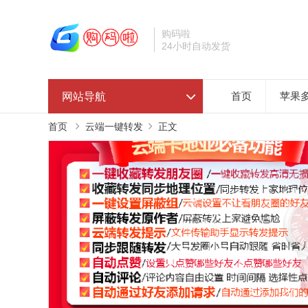
购码啦
24小时自动发货
网站导航
首页
苹果
首页
云端一键转发
正文