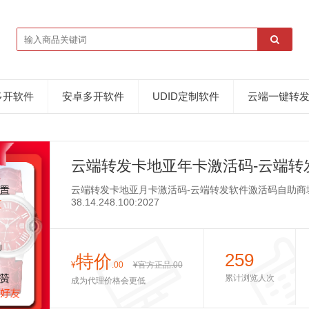
多开软件
安卓多开软件
UDID定制软件
云端一键转
云端转发卡地亚年卡激活码-云端转
云端转发卡地亚月卡激活码-云端转发软件激活码自助商城卡地亚地址1：h
38.14.248.100:2027
259
特价
¥
.00
¥官方正品
.00
累计浏览人次
成为代理价格会更低