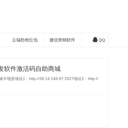
发
云端秒抢红包
微信营销软件
QQ
发软件激活码自助商城
ttp://38.14.248.87:2027地址2：http://