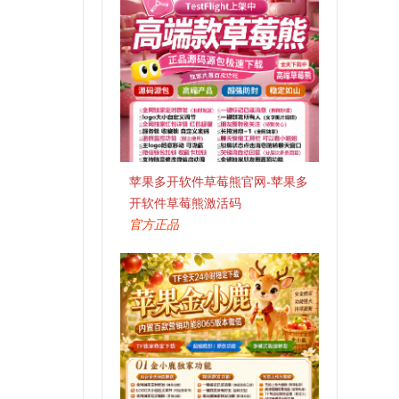
苹果多开软件草莓熊官网-苹果多
开软件草莓熊激活码
官方正品