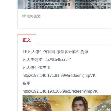
缩略图文
正文
TF凡人修仙传官网-微信多开软件货源
凡人主链接http://tf.b4k.cn/fr/
凡人修仙传主用
http://192.140.171.91:99/#/redeem/jhrpVK
备用
http://192.140.190.106:99/#/redeem/jhrpVK