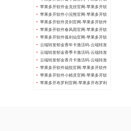
件金小鹿激活码
苹果多开软件金克丝官网-苹果多开软
件金克丝激活码
苹果多开软件小浣熊官网-苹果多开软
件小浣熊激活码
苹果多开软件灵剑官网-苹果多开软件
灵剑激活码商城
苹果多开软件春风雨官网-苹果多开软
件春风雨激活码购买商城
苹果多开软件孤剑仙官网-苹果多开软
件孤剑仙激活码
云端转发郁金香年卡激活码-云端转发
软件激活码自助发卡商城
云端转发郁金香季卡激活码-云端转发
软件激活码自助发卡商城
云端转发郁金香月卡激活码-云端转发
软件激活码自助发卡商城
苹果多开软件福悦官网-苹果多开软件
福悦激活码
苹果多开软件小精灵官网-苹果多开软
件小精灵激活码
苹果多开布罗利官网-苹果多开布罗利
微信多开激活码