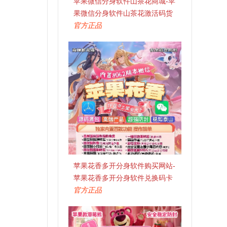
苹果微信分身软件山茶花商城-苹
果微信分身软件山茶花激活码货
源代理
官方正品
苹果花香多开分身软件购买网站-
苹果花香多开分身软件兑换码卡
密
官方正品