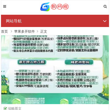
网站导航
首页
苹果多开软件
正文
缩略图文