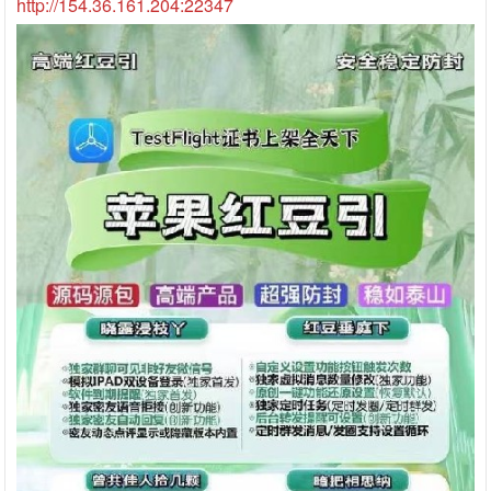
http://154.36.161.204:22347