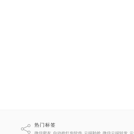
热门标签
微信密友
自动抢红包软件
云端秒抢
微信云端转发
云