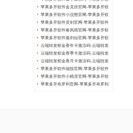
件金小鹿激活码
苹果多开软件金克丝官网-苹果多开软
件金克丝激活码
苹果多开软件小浣熊官网-苹果多开软
件小浣熊激活码
苹果多开软件灵剑官网-苹果多开软件
灵剑激活码商城
苹果多开软件春风雨官网-苹果多开软
件春风雨激活码购买商城
苹果多开软件孤剑仙官网-苹果多开软
件孤剑仙激活码
云端转发郁金香年卡激活码-云端转发
软件激活码自助发卡商城
云端转发郁金香季卡激活码-云端转发
软件激活码自助发卡商城
云端转发郁金香月卡激活码-云端转发
软件激活码自助发卡商城
苹果多开软件福悦官网-苹果多开软件
福悦激活码
苹果多开软件小精灵官网-苹果多开软
件小精灵激活码
苹果多开布罗利官网-苹果多开布罗利
微信多开激活码