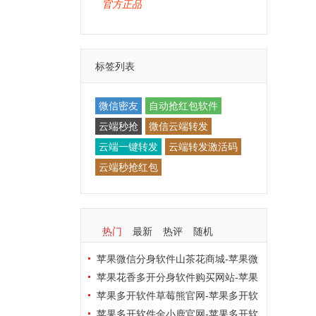
官方正品
标签列表
微信密友
自动抢红包软件
云端秒抢
微信云端转发
云端一键转发
云端转发激活码
云端秒抢红包
热门
最新
热评
随机
苹果微信分身软件山茶花商城-苹果微
信分身软件山茶花激活码货源代理
苹果花香多开分身软件购买网站-苹果
花香多开分身软件兑换码卡密
苹果多开软件草莓熊官网-苹果多开软
件草莓熊激活码
苹果多开软件金小鹿官网-苹果多开软