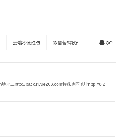
发
云端秒抢红包
微信营销软件
QQ
http://back.riyue263.com特殊地区地址http://8.2