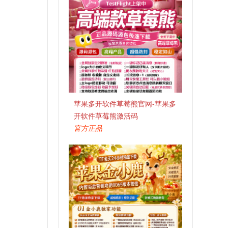
苹果多开软件草莓熊官网-苹果多
开软件草莓熊激活码
官方正品