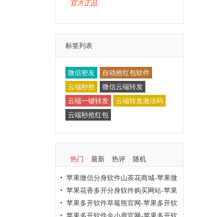
官方正品
标签列表
微信密友
自动抢红包软件
云端秒抢
微信云端转发
云端一键转发
云端转发激活码
云端秒抢红包
热门
最新
热评
随机
苹果微信分身软件山茶花商城-苹果微
信分身软件山茶花激活码货源代理
苹果花香多开分身软件购买网站-苹果
花香多开分身软件兑换码卡密
苹果多开软件草莓熊官网-苹果多开软
件草莓熊激活码
苹果多开软件金小鹿官网-苹果多开软