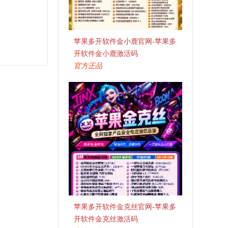
苹果多开软件金小鹿官网-苹果多
开软件金小鹿激活码
官方正品
苹果多开软件金克丝官网-苹果多
开软件金克丝激活码