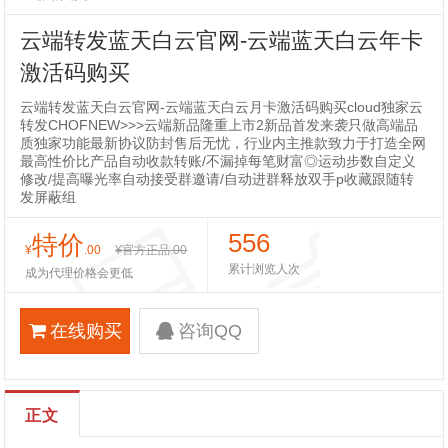
云端转发蓝天白云官网-云端蓝天白云年卡
激活码购买
云端转发蓝天白云官网-云端蓝天白云月卡激活码购买cloud独家云
转发CHOFNEW>>>云端新品隆重上市2新品首发来袭只做高端品
质独家功能最新协议防封售后无忧，行业内主推款致力于打造全网
最高性价比产品自动收款转账/不漏掉每笔财富◎运动步数自定义
修改/提高曝光率自动接受群邀请/自动进群释放双手p收藏跟随转
发屏蔽组
556
特价
¥
.00
¥官方正品
.00
累计浏览人次
成为代理价格会更低
在线购买
咨询QQ
正文