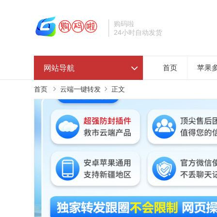
购码啦
24小时自动发货
网站导航
首页
苹果
首页
云端一键转发
正文