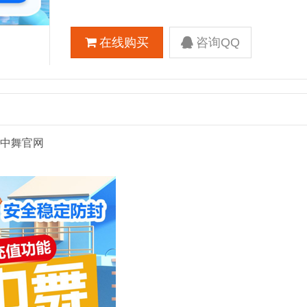
在线购买
咨询QQ
月中舞官网