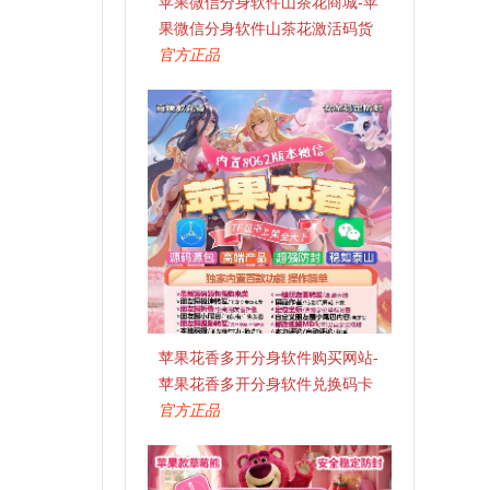
苹果微信分身软件山茶花商城-苹
果微信分身软件山茶花激活码货
源代理
官方正品
苹果花香多开分身软件购买网站-
苹果花香多开分身软件兑换码卡
密
官方正品