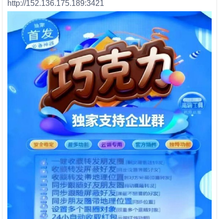
http://152.136.175.189:3421