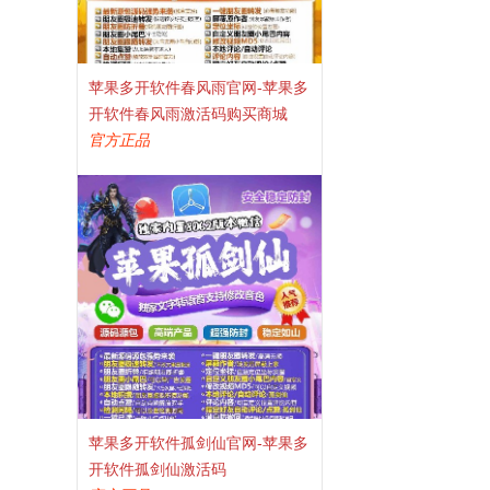
苹果多开软件春风雨官网-苹果多
开软件春风雨激活码购买商城
官方正品
苹果多开软件孤剑仙官网-苹果多
开软件孤剑仙激活码