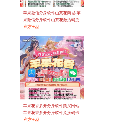
苹果微信分身软件山茶花商城-苹
果微信分身软件山茶花激活码货
源代理
官方正品
苹果花香多开分身软件购买网站-
苹果花香多开分身软件兑换码卡
密
官方正品