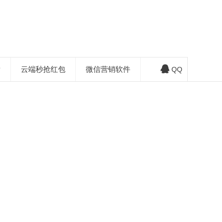
发
云端秒抢红包
微信营销软件
QQ