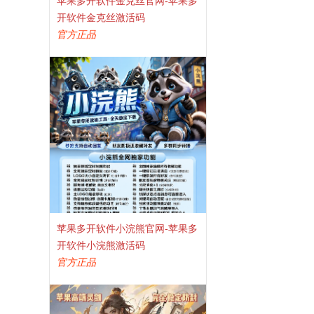
苹果多开软件金克丝官网-苹果多
开软件金克丝激活码
官方正品
苹果多开软件小浣熊官网-苹果多
开软件小浣熊激活码
官方正品