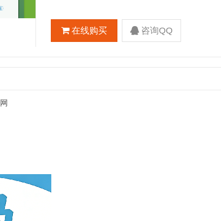
在线购买
咨询QQ
网