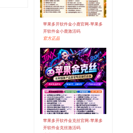
苹果多开软件金小鹿官网-苹果多
开软件金小鹿激活码
官方正品
苹果多开软件金克丝官网-苹果多
开软件金克丝激活码