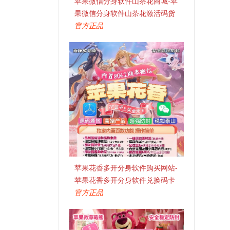
苹果微信分身软件山茶花商城-苹
果微信分身软件山茶花激活码货
源代理
官方正品
苹果花香多开分身软件购买网站-
苹果花香多开分身软件兑换码卡
密
官方正品