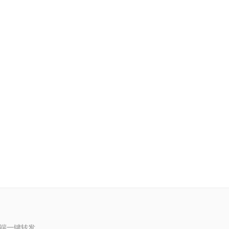
端一键转发