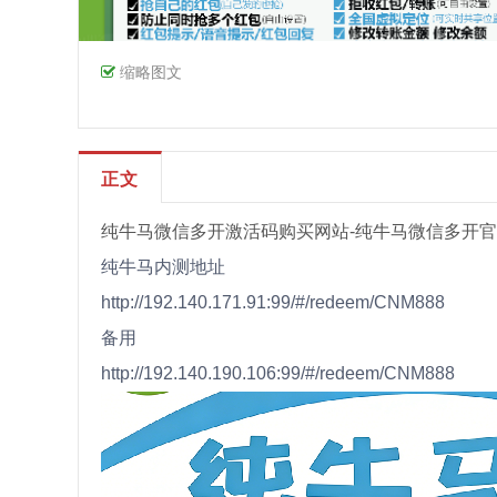
缩略图文
正文
纯牛马微信多开激活码购买网站-纯牛马微信多开官
纯牛马内测地址
http://192.140.171.91:99/#/redeem/CNM888
备用
http://192.140.190.106:99/#/redeem/CNM888